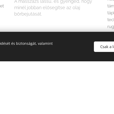
A masszázs lassú, és gyengéd, hogy
et
tám
minél jobban elősegítse az olaj
táp
bőrbejutását.
tec
rug
mik
izo
dését és biztonságát, valamint
Csak a 
Csokoládékrémes masszázs
A csokoládés masszázs egy exkluzív
wellness élmény, amely ötvözi a meleg
csokoládé tápláló hatását a relaxáló
masszázstechnikákkal. A kakaóban található
antioxidánsok táplálják és hidratálják a bőrt,
miközben az édes aroma oldja a stresszt és