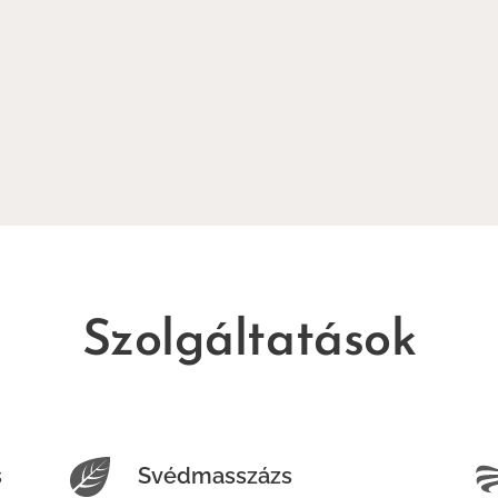
Szolgáltatások
s
Svédmasszázs