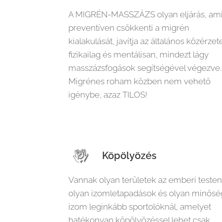
A MIGRÉN-MASSZÁZS olyan eljárás, am
preventíven csökkenti a migrén
kialakulását, javítja az általános közérzet
fizikailag és mentálisan, mindezt lágy
masszázsfogások segítségével végezve.
Migrénes roham közben nem vehető
igénybe, azaz TILOS!
Köpölyözés
Vannak olyan területek az emberi testen
olyan izomletapadások és olyan minősé
izom leginkább sportolóknál, amelyet
hatékonyan köpölyözéssel lehet csak