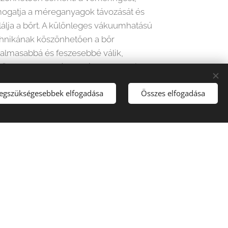
ogatja a méreganyagok távozását és
lálja a bőrt. A különleges vákuumhatású
hnikának köszönhetően a bőr
almasabbá és feszesebbé válik,
özben a masszázs hatékonyan oldja az
mfeszültséget.
legszükségesebbek elfogadása
Összes elfogadása