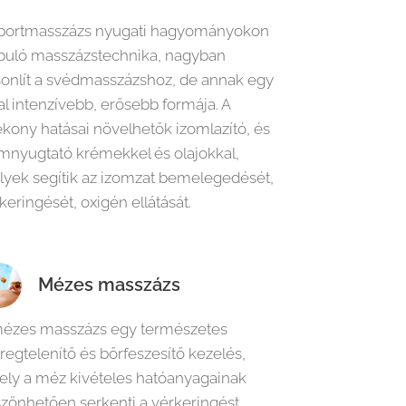
sportmasszázs nyugati hagyományokon
puló masszázstechnika, nagyban
onlít a svédmasszázshoz, de annak egy
al intenzívebb, erősebb formája. A
ékony hatásai növelhetők izomlazító, és
mnyugtató krémekkel és olajokkal,
yek segítik az izomzat bemelegedését,
keringését, oxigén ellátását.
Mézes masszázs
mézes masszázs egy természetes
egtelenítő és bőrfeszesítő kezelés,
ly a méz kivételes hatóanyagainak
zönhetően serkenti a vérkeringést,