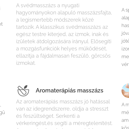
A svédmasszázs a nyugati
i
A 
hagyományokon alapuló masszázsfajta,
ala
a legismertebb módszerek közé
et
has
tartozik. A klasszikus svédmasszázs az
jóv
egész testre kiterjed, az izmok, inak és
jót
ízületek átdolgozására irányul. Elősegíti
a mozgásfunkciók helyes működését,
izo
ellazítja a fájdalmasan feszülő, görcsös
mel
izmokat.
vér
Aromaterápiás masszázs
Az aromaterápiás masszázs jó hatással
,
A 
van az idegrendszerre, oldja a stresszt
gű
mér
és feszültséget. Serkenti a
ame
vérkeringést,és segíti a méregtelenítést.
kös