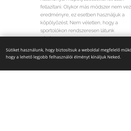
fellazítani. Olykor más módszer nem vez
eredményre, ez esetben használjuk a
köpölyözést. Nem véletlen, hogy a
sportolókon rendszeresen látunk
köpölynyomokat.
Sütiket használunk, hogy biztosítsuk a weboldal megfelelő műkö
hogy a lehető legjobb felhasználói élményt kínáljuk Neked.