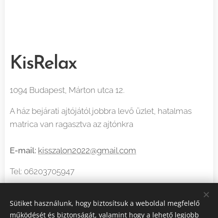
KisRelax
1094 Budapest, Márton utca 12.
A ház bejárati ajtójától jobbra levő üzlet, hatalmas
matrica van ragasztva az ajtónkra
E-mail:
kisszalon2022@gmail.com
Tel: 06203705947
Nyitvatartás
Sütiket használunk, hogy biztosítsuk a weboldal megfelelő
működését és biztonságát, valamint hogy a lehető legjobb