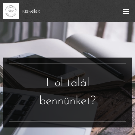
KisRelax
Hol talál
bennünket?